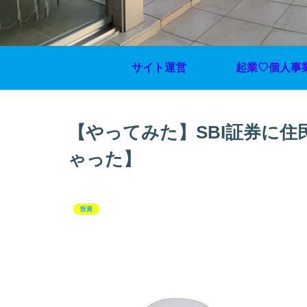
サイト運営
起業♡個人事
【やってみた】SBI証券に
ゃった】
投資