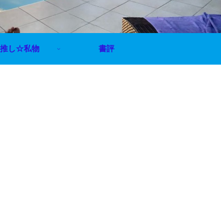
推し☆私物
書評