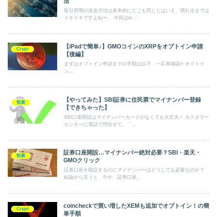
法
取引所間の送金方法は基本的にどこも同じとはいえ、慣れるまでは
ドキドキですよね〜。 今回はbi...
【iPadで簡単♪】GMOコインのXRPをオプトイン申請
Crypt
【後編】
まずはオプトイン申請までの手順は以下、一応再確認⭐️ オプトイ
ン...
【やってみた】SBI証券に住民票でマイナンバー登録
投資
【できちゃった】
SBI口座開設はマイナンバーカードがなくても大丈夫！ カスタマー
センターに電話で問合せて、「...
証券口座開設…マイナンバー絶対必要？SBI・楽天・
投資
GMOクリック
証券口座を開設するのにマイナンバーはどうしても必要なのか？
結論から言うと、今や、証券口座...
coincheckで買い増したXEMも追加でオプトイン！の簡
Crypt
単手順