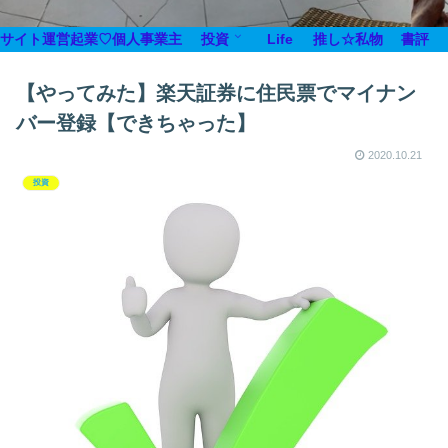
サイト運営
起業♡個人事業主
投資
Life
推し☆私物
書評
【やってみた】楽天証券に住民票でマイナン
バー登録【できちゃった】
2020.10.21
投資