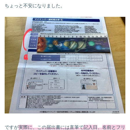
ちょっと不安になりました。
ですが
実際に
、この届出書には直筆で
記入日
、
名前とフリ