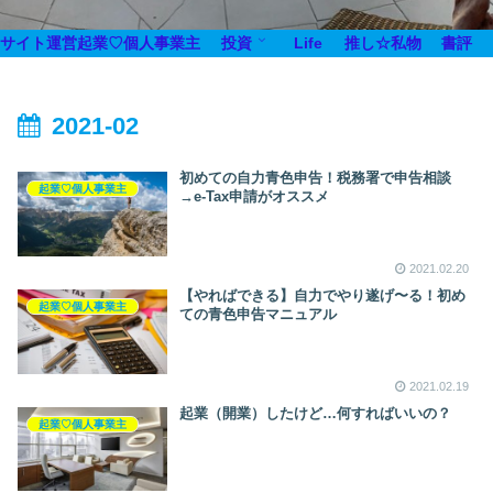
サイト運営
起業♡個人事業主
投資
Life
推し☆私物
書評
2021-02
初めての自力青色申告！税務署で申告相談
起業♡個人事業主
→e-Tax申請がオススメ
2021.02.20
【やればできる】自力でやり遂げ〜る！初め
起業♡個人事業主
ての青色申告マニュアル
2021.02.19
起業（開業）したけど…何すればいいの？
起業♡個人事業主